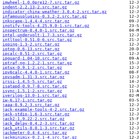
imwheel-1.0.0pre12-7.src.tar.gz
indent-2.2.13-2.src.tar.gz
indicator-china-weather-3.0.4-2.src.tar.gz
infamousplugins-0.3.2-2.src.tar.gz
inkscape-1.4.4-4.src.tar.gz
inotify-tools-4.25.9.0-1.src.tar.gz
inspectrum-0.4.0-1.src.tar.gz
intel-undervolt-1.7-3.src.tar.gz
intltool-0.51.0-6.src.tar.gz
ioping-1.3-2.src.tar.gz
iotop-0.6-13.src.tar.gz
ipcalc-0.51-2.src.tar.gz
ipguard-1.04-10.src.tar.gz
iptraf-ng-1.2.2-1.src.tar.gz
iptux-0.9.1-2.src.tar.gz
ipv6calc-4.4.0-1.src.tar.gz
ipvsadm-1.31-3.src.tar.gz
irssi-1.4.5-5.src.tar.gz
isatapd-0.9.7-8.src.tar.gz
isync-1.5.1-2.src.tar.gz
iverilog-13.0-1.src.tar.gz
iw-6.17-1.src.tar.gz
jaaa-0.9.2-3.src.tar.gz
jack-example-tools-4-2.src.tar.gz
jack-stdio-1.6-3.src.tar.gz
jack2-1.9.22-2.src.tar.gz
jack_delay-0.4.2-3.src.tar.gz
jack_utils-0.0.1-3.src.tar.gz
jackmeter-0.4-4.src.tar.gz
jackminimix-0.2.1-4.src.tar.gz