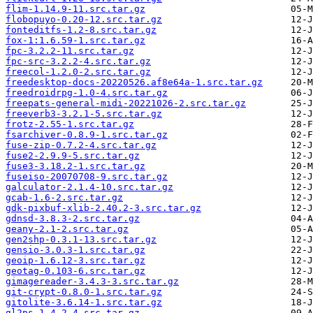
flim-1.14.9-11.src.tar.gz
flobopuyo-0.20-12.src.tar.gz
fonteditfs-1.2-8.src.tar.gz
fox-1:1.6.59-1.src.tar.gz
fpc-3.2.2-11.src.tar.gz
fpc-src-3.2.2-4.src.tar.gz
freecol-1.2.0-2.src.tar.gz
freedesktop-docs-20220526.af8e64a-1.src.tar.gz
freedroidrpg-1.0-4.src.tar.gz
freepats-general-midi-20221026-2.src.tar.gz
freeverb3-3.2.1-5.src.tar.gz
frotz-2.55-1.src.tar.gz
fsarchiver-0.8.9-1.src.tar.gz
fuse-zip-0.7.2-4.src.tar.gz
fuse2-2.9.9-5.src.tar.gz
fuse3-3.18.2-1.src.tar.gz
fuseiso-20070708-9.src.tar.gz
galculator-2.1.4-10.src.tar.gz
gcab-1.6-2.src.tar.gz
gdk-pixbuf-xlib-2.40.2-3.src.tar.gz
gdnsd-3.8.3-2.src.tar.gz
geany-2.1-2.src.tar.gz
gen2shp-0.3.1-13.src.tar.gz
gensio-3.0.3-1.src.tar.gz
geoip-1.6.12-3.src.tar.gz
geotag-0.103-6.src.tar.gz
gimagereader-3.4.3-3.src.tar.gz
git-crypt-0.8.0-1.src.tar.gz
gitolite-3.6.14-1.src.tar.gz
gl2ps-1.4.2-4.src.tar.gz