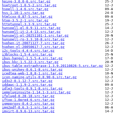
hping-3.0.0-6.src.tar.gz
hsetroot-1.0.5-2.src.tar.gz
hspell-1.4-6.src.tar.gz
hss-1.10-1.src.tar.gz
htmlcxx-0.87-5.src.tar.gz
htop-3.5.2-1.src.tar.gz
httptunnel-3.3-9.src.tar.gz
hunspell-el-0.9-11.src.tar.gz
hunspell-it-2.4-13.src.tar.gz
hunspell-pl-20251101-1.src.tar.gz
hunspell-ro-3.3.10-8.src.tar.gz
hyphen-it-20071127-7.src.tar.gz
hyphen-nl-20050617-7.src.tar.gz
i2c-tools-4.4-4.src.tar.gz
i3blocks-1.5-4.src.tar.gz
ibus-hangul-1.5.5-4.src.tar.gz
ibus-kkc-1.5.22-3.src.tar.gz
ibus-table-extraphrase-1.3.9.20110826-5.src.tar.gz
ibus-unikey-0.6.1-8.src.tar.gz
icedtea-web-1.8.8-1.src.tar.gz
icon-naming-utils-0.8.90-6.src.tar.gz
id3v2-0.1.12-7.src.tar.gz
iddawc-1.1.9-2.src.tar.gz
idle3-tools-0.9.1-8.src.tar.gz
iempluginsuite-1.14.1-3.src.tar.gz
ifplugd-0.28-18.src.tar.gz
iftop-1.0pre4-6.src.tar.gz
igmpproxy-0.4-2.src.tar.gz
img2pdf-0.6.3-1.src.tar.gz
imvirt-0.9.6-13.src.tar.gz