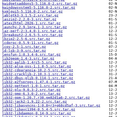
kwidgetsaddons5-5.116.0-2.src.tar.gz
kwindowsystem5-5.116.0-2.src.tar.gz
kxmlgui5-5.116.0-2.src.tar.gz
lablgtk3-3.1.5-2.src.tar.gz
laszip2-2.2.0-3.src.tar.gz
latex2html-2026-1.src.tar.gz
launchy-2.9.1pre.1-3.src.tar.gz
laz-perf-2:3.4.0-1.src.tar.gz
lbreakout2-2.6.5-5.src.tar.gz
lbzip2-2.5-6.src.tar.gz
lcdproc-0.5.9-11.src.tar.gz
lcov-2.5-1.src.tar.gz
ld-lsb-3-9.src.tar.gz
lensfun-1:0.3.4-6.src.tar.gz
lib2geom-1.4-3.src.tar.gz
lib32-aalib-1.4rc5-5.src.tar.gz
lib32-alsa-oss-1.1.8-5.src.tar.gz
lib32-cdparanoia-10.2-5.src.tar.gz
lib32-cracklib-2.10.3-1.src.tar.gz
lib32-dbus-glib-0.114-1.src.tar.gz
lib32-e2fsprogs-1.47.4-1.src.tar.gz
lib32-gettext-1.0-1.src.tar.gz
lib32-glu-9.0.3-2.src.tar.gz
lib32-gmp-6.3.0-2.src.tar.gz
lib32-gpm-1.20.7.r38.ge82d1a6-2.src.tar.gz
lib32-jack2-1.9.22-2.src.tar.gz
lib32-libasyncns-1:0.8+r3+g68cd5af-3.src.tar.gz
lib32-libavc1394-0.5.4-5.src.tar.gz
lib32-libdaemon-0.14-9.src.tar.gz