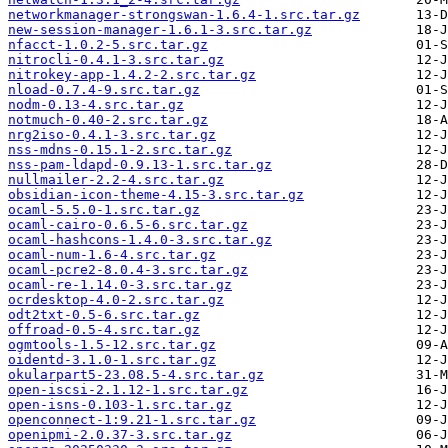
networkmanager-strongswan-1.6.4-1.src.tar.gz
new-session-manager-1.6.1-3.src.tar.gz
nfacct-1.0.2-5.src.tar.gz
nitrocli-0.4.1-3.src.tar.gz
nitrokey-app-1.4.2-2.src.tar.gz
nload-0.7.4-9.src.tar.gz
nodm-0.13-4.src.tar.gz
notmuch-0.40-2.src.tar.gz
nrg2iso-0.4.1-3.src.tar.gz
nss-mdns-0.15.1-2.src.tar.gz
nss-pam-ldapd-0.9.13-1.src.tar.gz
nullmailer-2.2-4.src.tar.gz
obsidian-icon-theme-4.15-3.src.tar.gz
ocaml-5.5.0-1.src.tar.gz
ocaml-cairo-0.6.5-6.src.tar.gz
ocaml-hashcons-1.4.0-3.src.tar.gz
ocaml-num-1.6-4.src.tar.gz
ocaml-pcre2-8.0.4-3.src.tar.gz
ocaml-re-1.14.0-3.src.tar.gz
ocrdesktop-4.0-2.src.tar.gz
odt2txt-0.5-6.src.tar.gz
offroad-0.5-4.src.tar.gz
ogmtools-1.5-12.src.tar.gz
oidentd-3.1.0-1.src.tar.gz
okularpart5-23.08.5-4.src.tar.gz
open-iscsi-2.1.12-1.src.tar.gz
open-isns-0.103-1.src.tar.gz
openconnect-1:9.21-1.src.tar.gz
openipmi-2.0.37-3.src.tar.gz