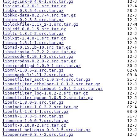
libjaylink-0.4.0-1.src.tar.gz
libjcat-0.2.6-1.src.tar.gz
libkkc-0.3.5-4.src.tar.gz
libkkc-data-0.2.7-4.src.tar.gz
libldm-0.2.5-3.src.tar.gz
liblockfile-1.17_2-1.src.tar.gz
liblrdf-0.6.1-5.src.tar.gz
libltc-1.3.2-2.src.tar.gz
liblxqt-2.4.0-1.src.tar.gz
libmaa-1.5.1-1.src.tar.gz
libmad-0.15.1b-10.src.tar.gz
libmatroska-1.7.2-2.src.tar.gz
libmesode-0.10.1-3.src.tar.gz
libmicrodns-0.2.0-2.src.tar.gz
libmicrohttpd-1.0.9-1.src.tar.gz
libmnl-1.0.5-2.src.tar.gz
libmspack-1:1.11-2.src.tar.gz
libnetfilter_acct-1.0.3-4.src.tar.gz
libnetfilter_cthelper-1.0.1-2.src.tar.gz
libnetfilter_cttimeout-1.0.1-2.src.tar.gz
libnetfilter_log-1.0.2-2.src.tar.gz
libnetfilter_queue-1.0.5-2.src.tar.gz
libnfc-1.8.0-3.src.tar.gz
libnfnetlink-1.0.2-2.src.tar.gz
libnftnl-1.3.1-1.src.tar.gz
libnih-1.0.3-5.src.tar.gz
libnoise-1.0.0-7.src.tar.gz
libofx-0.10.9-2.src.tar.gz
libomxil-bellagio-0.9.3-5.src.tar.gz
libopenraw-0.3.7-2.src.tar.gz