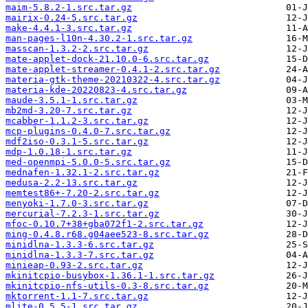
maim-5.8.2-1.src.tar.gz
mairix-0.24-5.src.tar.gz
make-4.4.1-3.src.tar.gz
man-pages-l10n-4.30.2-1.src.tar.gz
masscan-1.3.2-2.src.tar.gz
mate-applet-dock-21.10.0-6.src.tar.gz
mate-applet-streamer-0.4.1-2.src.tar.gz
materia-gtk-theme-20210322-4.src.tar.gz
materia-kde-20220823-4.src.tar.gz
maude-3.5.1-1.src.tar.gz
mb2md-3.20-7.src.tar.gz
mcabber-1.1.2-3.src.tar.gz
mcp-plugins-0.4.0-7.src.tar.gz
mdf2iso-0.3.1-5.src.tar.gz
mdp-1.0.18-1.src.tar.gz
med-openmpi-5.0.0-5.src.tar.gz
mednafen-1.32.1-2.src.tar.gz
medusa-2.2-13.src.tar.gz
memtest86+-7.20-2.src.tar.gz
menyoki-1.7.0-3.src.tar.gz
mercurial-7.2.3-1.src.tar.gz
mfoc-0.10.7+38+gba072f1-2.src.tar.gz
ming-0.4.8.r68.g04aee523-8.src.tar.gz
minidlna-1.3.3-6.src.tar.gz
minidlna-1.3.3-7.src.tar.gz
minieap-0.93-2.src.tar.gz
mkinitcpio-busybox-1.36.1-1.src.tar.gz
mkinitcpio-nfs-utils-0.3-8.src.tar.gz
mktorrent-1.1-7.src.tar.gz
mlite-0.5.5-1.src.tar.gz