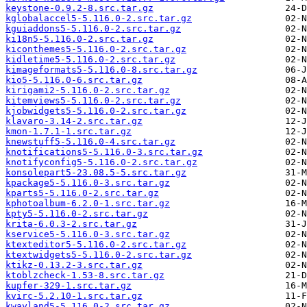
keystone-0.9.2-8.src.tar.gz
kglobalaccel5-5.116.0-2.src.tar.gz
kguiaddons5-5.116.0-2.src.tar.gz
ki18n5-5.116.0-2.src.tar.gz
kiconthemes5-5.116.0-2.src.tar.gz
kidletime5-5.116.0-2.src.tar.gz
kimageformats5-5.116.0-8.src.tar.gz
kio5-5.116.0-6.src.tar.gz
kirigami2-5.116.0-2.src.tar.gz
kitemviews5-5.116.0-2.src.tar.gz
kjobwidgets5-5.116.0-2.src.tar.gz
klavaro-3.14-2.src.tar.gz
kmon-1.7.1-1.src.tar.gz
knewstuff5-5.116.0-4.src.tar.gz
knotifications5-5.116.0-3.src.tar.gz
knotifyconfig5-5.116.0-2.src.tar.gz
konsolepart5-23.08.5-5.src.tar.gz
kpackage5-5.116.0-3.src.tar.gz
kparts5-5.116.0-2.src.tar.gz
kphotoalbum-6.2.0-1.src.tar.gz
kpty5-5.116.0-2.src.tar.gz
krita-6.0.3-2.src.tar.gz
kservice5-5.116.0-3.src.tar.gz
ktexteditor5-5.116.0-2.src.tar.gz
ktextwidgets5-5.116.0-2.src.tar.gz
ktikz-0.13.2-3.src.tar.gz
ktoblzcheck-1.53-8.src.tar.gz
kupfer-329-1.src.tar.gz
kvirc-5.2.10-1.src.tar.gz
kwayland5-5.116.0-2.src.tar.gz