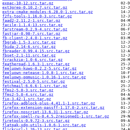
expac-10-12.src.tar.gz
ext3grep-0.10.2-7.src.tar.gz
extra-cmake-modules-6.28.0-1.src.tar.gz
f2fs-tools-1.16.0-3.src.tar.gz
faad2-2.11.2-1.src.tar.gz
facile-1.1.4-13.src.tar.gz
farstream-0.2.9-4.src.tar.gz
fastjar-0.98-7.src.tar.gz
fb-client-2.4.0-1.src.tar.gz
fbgrab-1.5-3.src.tar.gz
fbida-2.14-6.src.tar.gz
fbreader-0.99.4-15.src.tar.gz
fbset-2.1-11.src.tar.gz
fcrackzip-1.0-6.src.tar.gz
featherpad-1.6.3-1.src.tar.gz
feeluown-kuwo-0.2.2-5.src.tar.gz
feeluown-netease-1.0.8-1.src.tar.gz
feeluown-qqmusic-1.0.16-1.src.tar.gz
festival-2.5.0-5.src.tar.gz
fetchmail-6.6.6-1.src.tar.gz
ffms2-5.0-3.src.tar.gz
ffms2-5.0-4.src.tar.gz
fio-3.42-1.src.tar.gz
firefox-adblock-plus-4.41.1-1.src.tar.gz
firefox-extension-passff-1.17.0-2.src.tar.gz
firefox-noscript-13.6.31-1.src.tar.gz
firefox-spell-ru-0.4.5.2resigned1-1.src.tar.gz
firetools-0.9.72-3.src.tar.gz
flatpak-xdg-utils-1.0.6-1.src.tar.gz
flickcurl-1.26-13.src.tar.gz