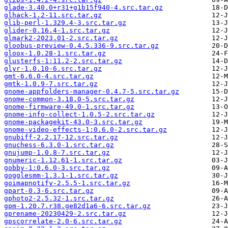
glade-3.40.0+r31+g1b15f940-4.src.tar.gz
glhack-1.2-11.src.tar.gz
glib-perl-1.329.4-3.src.tar.gz
glider-0.16.4-1.src.tar.gz
glmark2-2023.01-2.src.tar.gz
gloobus-preview-0.4.5.336-9.src.tar.gz
gloox-1.0.28-1.src.tar.gz
glusterfs-1:11.2-2.src.tar.gz
glyr-1.0.10-6.src.tar.gz
gmt-6.6.0-4.src.tar.gz
gmtk-1.0.9-7.src.tar.gz
gnome-appfolders-manager-0.4.7-5.src.tar.gz
gnome-common-3.18.0-5.src.tar.gz
gnome-firmware-49.0-1.src.tar.gz
gnome-info-collect-1.0.5-2.src.tar.gz
gnome-packagekit-43.0-3.src.tar.gz
gnome-video-effects-1:0.6.0-2.src.tar.gz
gnubiff-2.2.17-12.src.tar.gz
gnuchess-6.3.0-1.src.tar.gz
gnujump-1.0.8-7.src.tar.gz
gnumeric-1.12.61-1.src.tar.gz
gobby-1:0.6.0-3.src.tar.gz
gogglesmm-1.3.1-1.src.tar.gz
goimapnotify-2.5.5-1.src.tar.gz
gpart-0.3-6.src.tar.gz
gphoto2-2.5.32-1.src.tar.gz
gpm-1.20.7.r38.ge82d1a6-6.src.tar.gz
gprename-20230429-2.src.tar.gz
gpscorrelate-2.0-6.src.tar.gz