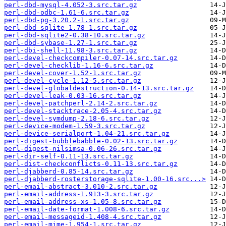
perl-dbd-mysql-4.052-3.src.tar.gz
perl-dbd-odbc-1.61-6.src.tar.gz
perl-dbd-pg-3.20.2-1.src.tar.gz
perl-dbd-sqlite-1.78-1.src.tar.gz
perl-dbd-sqlite2-0.38-10.src.tar.gz
perl-dbd-sybase-1.27-1.src.tar.gz
perl-dbi-shell-11.98-3.src.tar.gz
perl-devel-checkcompiler-0.07-14.src.tar.gz
perl-devel-checklib-1.16-6.src.tar.gz
perl-devel-cover-1.52-1.src.tar.gz
perl-devel-cycle-1.12-5.src.tar.gz
perl-devel-globaldestruction-0.14-13.src.tar.gz
perl-devel-leak-0.03-16.src.tar.gz
perl-devel-patchperl-2.14-2.src.tar.gz
perl-devel-stacktrace-2.05-4.src.tar.gz
perl-devel-symdump-2.18-6.src.tar.gz
perl-device-modem-1.59-3.src.tar.gz
perl-device-serialport-1.04-21.src.tar.gz
perl-digest-bubblebabble-0.02-13.src.tar.gz
perl-digest-nilsimsa-0.06-26.src.tar.gz
perl-dir-self-0.11-13.src.tar.gz
perl-dist-checkconflicts-0.11-13.src.tar.gz
perl-djabberd-0.85-14.src.tar.gz
perl-djabberd-rosterstorage-sqlite-1.00-16.src...>
perl-email-abstract-3.010-2.src.tar.gz
perl-email-address-1.913-3.src.tar.gz
perl-email-address-xs-1.05-8.src.tar.gz
perl-email-date-format-1.008-6.src.tar.gz
perl-email-messageid-1.408-4.src.tar.gz
perl-email-mime-1.954-1.src.tar.gz