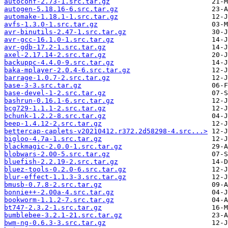
autoconf-2.73-1.src.tar.gz
autogen-5.18.16-6.src.tar.gz
automake-1.18.1-1.src.tar.gz
avfs-1.3.0-1.src.tar.gz
avr-binutils-2.47-1.src.tar.gz
avr-gcc-16.1.0-1.src.tar.gz
avr-gdb-17.2-1.src.tar.gz
axel-2.17.14-2.src.tar.gz
backuppc-4.4.0-9.src.tar.gz
baka-mplayer-2.0.4-6.src.tar.gz
barrage-1.0.7-2.src.tar.gz
base-3-3.src.tar.gz
base-devel-1-2.src.tar.gz
bashrun-0.16.1-6.src.tar.gz
bcg729-1.1.1-2.src.tar.gz
bchunk-1.2.2-8.src.tar.gz
beep-1.4.12-2.src.tar.gz
bettercap-caplets-v20210412.r372.2d58298-4.src...>
bigloo-4.7a-1.src.tar.gz
blackmagic-2.0.0-1.src.tar.gz
blobwars-2.00-5.src.tar.gz
bluefish-2.2.19-2.src.tar.gz
bluez-tools-0.2.0-6.src.tar.gz
blur-effect-1.1.3-3.src.tar.gz
bmusb-0.7.8-2.src.tar.gz
bonnie++-2.00a-4.src.tar.gz
bookworm-1.1.2-7.src.tar.gz
bt747-2.3.2-1.src.tar.gz
bumblebee-3.2.1-21.src.tar.gz
bwm-ng-0.6.3-3.src.tar.gz