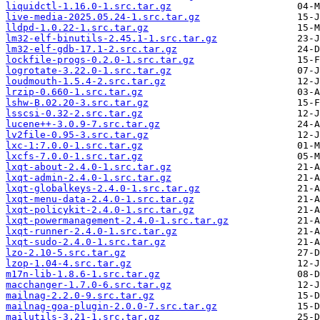
liquidctl-1.16.0-1.src.tar.gz
live-media-2025.05.24-1.src.tar.gz
lldpd-1.0.22-1.src.tar.gz
lm32-elf-binutils-2.45.1-1.src.tar.gz
lm32-elf-gdb-17.1-2.src.tar.gz
lockfile-progs-0.2.0-1.src.tar.gz
logrotate-3.22.0-1.src.tar.gz
loudmouth-1.5.4-2.src.tar.gz
lrzip-0.660-1.src.tar.gz
lshw-B.02.20-3.src.tar.gz
lsscsi-0.32-2.src.tar.gz
lucene++-3.0.9-7.src.tar.gz
lv2file-0.95-3.src.tar.gz
lxc-1:7.0.0-1.src.tar.gz
lxcfs-7.0.0-1.src.tar.gz
lxqt-about-2.4.0-1.src.tar.gz
lxqt-admin-2.4.0-1.src.tar.gz
lxqt-globalkeys-2.4.0-1.src.tar.gz
lxqt-menu-data-2.4.0-1.src.tar.gz
lxqt-policykit-2.4.0-1.src.tar.gz
lxqt-powermanagement-2.4.0-1.src.tar.gz
lxqt-runner-2.4.0-1.src.tar.gz
lxqt-sudo-2.4.0-1.src.tar.gz
lzo-2.10-5.src.tar.gz
lzop-1.04-4.src.tar.gz
m17n-lib-1.8.6-1.src.tar.gz
macchanger-1.7.0-6.src.tar.gz
mailnag-2.2.0-9.src.tar.gz
mailnag-goa-plugin-2.0.0-7.src.tar.gz
mailutils-3.21-1.src.tar.gz