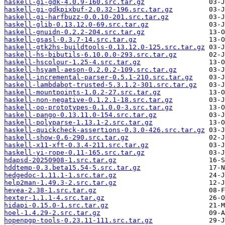
haskell-gi-gdk-4.0.9-160.src.tar.gz
haskell-gi-gdkpixbuf-2.0.32-196.src.tar.gz
haskell-gi-harfbuzz-0.0.10-201.src.tar.gz
haskell-glib-0.13.12.0-69.src.tar.gz
haskell-gnuidn-0.2.2-204.src.tar.gz
haskell-gsasl-0.3.7-14.src.tar.gz
haskell-gtk2hs-buildtools-0.13.12.0-125.src.tar.gz
haskell-hs-bibutils-6.10.0.0-293.src.tar.gz
haskell-hscolour-1.25-4.src.tar.gz
haskell-hsyaml-aeson-0.2.0.2-109.src.tar.gz
haskell-incremental-parser-0.5.1-210.src.tar.gz
haskell-lambdabot-trusted-5.3.1.2-301.src.tar.gz
haskell-mountpoints-1.0.2-27.src.tar.gz
haskell-non-negative-0.1.2.1-18.src.tar.gz
haskell-oo-prototypes-0.1.0.0-3.src.tar.gz
haskell-pango-0.13.11.0-154.src.tar.gz
haskell-polyparse-1.13.1-2.src.tar.gz
haskell-quickcheck-assertions-0.3.0-426.src.tar.gz
haskell-show-0.6-290.src.tar.gz
haskell-x11-xft-0.3.4-211.src.tar.gz
haskell-yi-rope-0.11-165.src.tar.gz
hdapsd-20250908-1.src.tar.gz
hddtemp-0.3.beta15.54-5.src.tar.gz
hedgedoc-1.11.1-1.src.tar.gz
help2man-1.49.3-2.src.tar.gz
hevea-2.38-1.src.tar.gz
hexter-1.1.1-4.src.tar.gz
hidapi-0.15.0-1.src.tar.gz
hoel-1.4.29-2.src.tar.gz
hopenpgp-tools-0.23.11-111.src.tar.gz