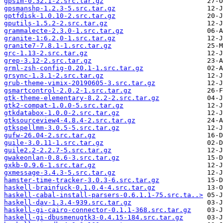
gpsim-0.32.1-2.src.tar.gz
gpsmanshp-1.2.3-5.src.tar.gz
gptfdisk-1.0.10-2.src.tar.gz
gputils-1.5.2-2.src.tar.gz
grammalecte-2.3.0-1.src.tar.gz
granite-1:6.2.0-1.src.tar.gz
granite7-7.8.1-1.src.tar.gz
grc-1.13-2.src.tar.gz
grep-3.12-2.src.tar.gz
grml-zsh-config-0.20.1-1.src.tar.gz
grsync-1.3.1-2.src.tar.gz
grub-theme-vimix-20190605-3.src.tar.gz
gsmartcontrol-2.0.2-1.src.tar.gz
gtk-theme-elementary-8.2.2-2.src.tar.gz
gtk2-compat-1.0.0-5.src.tar.gz
gtkdatabox-1.0.0-2.src.tar.gz
gtksourceview4-4.8.4-2.src.tar.gz
gtkspellmm-3.0.5-5.src.tar.gz
gufw-26.04-2.src.tar.gz
guile-3.0.11-1.src.tar.gz
guile2.2-2.2.7-5.src.tar.gz
gwakeonlan-0.8.6-3.src.tar.gz
gxkb-0.9.6-1.src.tar.gz
gxmessage-3.4.3-5.src.tar.gz
hamster-time-tracker-3.0.3-6.src.tar.gz
haskell-brainfuck-0.1.0.4-4.src.tar.gz
haskell-cabal-install-parsers-0.6.1.1-75.src.ta..>
haskell-dav-1.3.4-939.src.tar.gz
haskell-gi-cairo-connector-0.1.1-368.src.tar.gz
haskell-gi-dbusmenugtk3-0.4.15-184.src.tar.gz