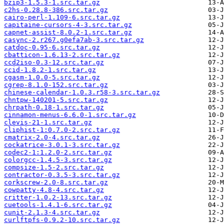
bzip3-1.5.3-1.src.tar.gz
c2hs-0.28.8-386.src.tar.gz
cairo-perl-1.109-6.src.tar.gz
capitaine-cursors-4-3.src.tar.gz
capnet-assist-8.0.2-1.src.tar.gz
casync-2.r267.g0efa7ab-3.src.tar.gz
catdoc-0.95-6.src.tar.gz
cbatticon-1.6.13-2.src.tar.gz
ccd2iso-0.3-12.src.tar.gz
ccid-1.8.2-1.src.tar.gz
cgasm-1.0.0-5.src.tar.gz
cgrep-8.1.0-152.src.tar.gz
chinese-calendar-1.0.3.r58-3.src.tar.gz
chntpw-140201-5.src.tar.gz
chrpath-0.18-1.src.tar.gz
cinnamon-menus-6.6.0-1.src.tar.gz
clevis-21-1.src.tar.gz
cliphist-1:0.7.0-2.src.tar.gz
cmatrix-2.0-4.src.tar.gz
cockatrice-3.0.1-3.src.tar.gz
codec2-1:1.2.0-2.src.tar.gz
colorgcc-1.4.5-3.src.tar.gz
compsize-1.5-2.src.tar.gz
contractor-0.3.5-3.src.tar.gz
corkscrew-2.0-8.src.tar.gz
cowpatty-4.8-4.src.tar.gz
critter-1.0.2-13.src.tar.gz
cuetools-1.4.1-6.src.tar.gz
cunit-2.1.3-4.src.tar.gz
curlftpfs-0.9.2-10.src.tar.gz