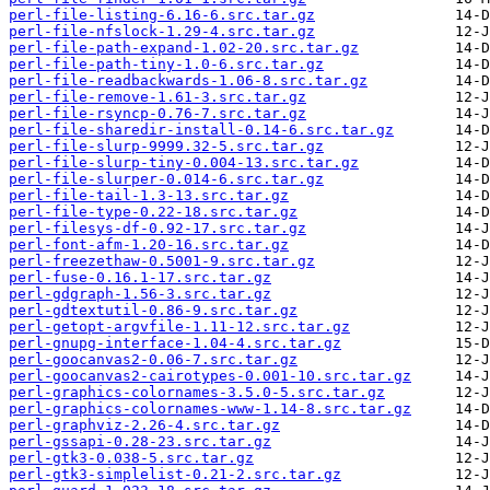
perl-file-listing-6.16-6.src.tar.gz
perl-file-nfslock-1.29-4.src.tar.gz
perl-file-path-expand-1.02-20.src.tar.gz
perl-file-path-tiny-1.0-6.src.tar.gz
perl-file-readbackwards-1.06-8.src.tar.gz
perl-file-remove-1.61-3.src.tar.gz
perl-file-rsyncp-0.76-7.src.tar.gz
perl-file-sharedir-install-0.14-6.src.tar.gz
perl-file-slurp-9999.32-5.src.tar.gz
perl-file-slurp-tiny-0.004-13.src.tar.gz
perl-file-slurper-0.014-6.src.tar.gz
perl-file-tail-1.3-13.src.tar.gz
perl-file-type-0.22-18.src.tar.gz
perl-filesys-df-0.92-17.src.tar.gz
perl-font-afm-1.20-16.src.tar.gz
perl-freezethaw-0.5001-9.src.tar.gz
perl-fuse-0.16.1-17.src.tar.gz
perl-gdgraph-1.56-3.src.tar.gz
perl-gdtextutil-0.86-9.src.tar.gz
perl-getopt-argvfile-1.11-12.src.tar.gz
perl-gnupg-interface-1.04-4.src.tar.gz
perl-goocanvas2-0.06-7.src.tar.gz
perl-goocanvas2-cairotypes-0.001-10.src.tar.gz
perl-graphics-colornames-3.5.0-5.src.tar.gz
perl-graphics-colornames-www-1.14-8.src.tar.gz
perl-graphviz-2.26-4.src.tar.gz
perl-gssapi-0.28-23.src.tar.gz
perl-gtk3-0.038-5.src.tar.gz
perl-gtk3-simplelist-0.21-2.src.tar.gz