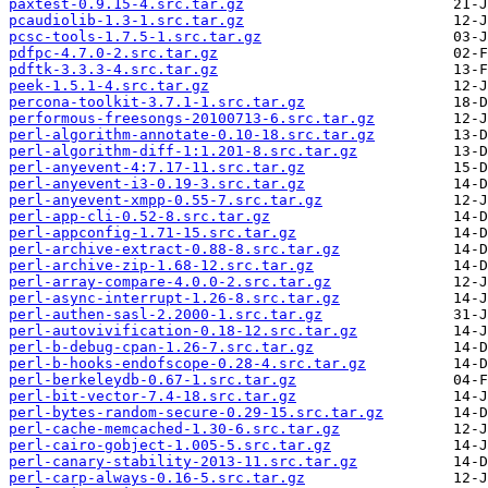
paxtest-0.9.15-4.src.tar.gz
pcaudiolib-1.3-1.src.tar.gz
pcsc-tools-1.7.5-1.src.tar.gz
pdfpc-4.7.0-2.src.tar.gz
pdftk-3.3.3-4.src.tar.gz
peek-1.5.1-4.src.tar.gz
percona-toolkit-3.7.1-1.src.tar.gz
performous-freesongs-20100713-6.src.tar.gz
perl-algorithm-annotate-0.10-18.src.tar.gz
perl-algorithm-diff-1:1.201-8.src.tar.gz
perl-anyevent-4:7.17-11.src.tar.gz
perl-anyevent-i3-0.19-3.src.tar.gz
perl-anyevent-xmpp-0.55-7.src.tar.gz
perl-app-cli-0.52-8.src.tar.gz
perl-appconfig-1.71-15.src.tar.gz
perl-archive-extract-0.88-8.src.tar.gz
perl-archive-zip-1.68-12.src.tar.gz
perl-array-compare-4.0.0-2.src.tar.gz
perl-async-interrupt-1.26-8.src.tar.gz
perl-authen-sasl-2.2000-1.src.tar.gz
perl-autovivification-0.18-12.src.tar.gz
perl-b-debug-cpan-1.26-7.src.tar.gz
perl-b-hooks-endofscope-0.28-4.src.tar.gz
perl-berkeleydb-0.67-1.src.tar.gz
perl-bit-vector-7.4-18.src.tar.gz
perl-bytes-random-secure-0.29-15.src.tar.gz
perl-cache-memcached-1.30-6.src.tar.gz
perl-cairo-gobject-1.005-5.src.tar.gz
perl-canary-stability-2013-11.src.tar.gz
perl-carp-always-0.16-5.src.tar.gz