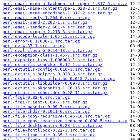
perl-email-mime-attachment-stripper-1.317-5.src..>
perl-email-mime-contenttype-1.028-2.src.tar.gz
perl-email-mime-encodings-1.317-2.src.tar.gz
perl-email-reply-1.204-6.src.tar.gz
perl-email-send-2.202-1.src.tar.gz
perl-email-sender-2.601-4.src.tar.gz
perl-email-simple-2.218-3.src.tar.gz
perl-encode-locale-1.05-15.src.tar.gz
perl-error-0.17030-3.src.tar.gz
perl-ev-4.37-1.src.tar.gz
perl-eval-closure-0.14-13.src.tar.gz
perl-exception-class-1.45-7.src.tar.gz
perl-exporter-tiny-1.006003-1.src.tar.gz
perl-extutils-cchecker-0.12-1.src.tar.gz
perl-extutils-config-0.010-3.src.tar.gz
perl-extutils-helpers-0.028-3.src.tar.gz
perl-extutils-installpaths-0.015-2.src.tar.gz
perl-extutils-libbuilder-0.09-3.src.tar.gz
perl-extutils-pkgconfig-1.16-15.src.tar.gz
perl-extutils-xsbuilder-0.28-11.src.tar.gz
perl-fcgi-0.82-6.src.tar.gz
perl-fcgi-client-0.09-7.src.tar.gz
perl-file-basedir-0.09-7.src.tar.gz
perl-file-chdir-0.1011-6.src.tar.gz
perl-file-copy-recursive-0.45-10.src.tar.gz
perl-file-copy-recursive-reduced-0.008-5.src.ta..>
perl-file-desktopentry-0.23-1.src.tar.gz
perl-file-fcntllock-0.22-3.src.tar.gz
perl-file-find-rule-0.35-3.src.tar.gz
perl-file-finder-1.01-1.src.tar.gz