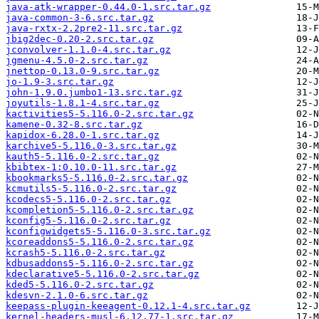
java-atk-wrapper-0.44.0-1.src.tar.gz
java-common-3-6.src.tar.gz
java-rxtx-2.2pre2-11.src.tar.gz
jbig2dec-0.20-2.src.tar.gz
jconvolver-1.1.0-4.src.tar.gz
jgmenu-4.5.0-2.src.tar.gz
jnettop-0.13.0-9.src.tar.gz
jo-1.9-3.src.tar.gz
john-1.9.0.jumbo1-13.src.tar.gz
joyutils-1.8.1-4.src.tar.gz
kactivities5-5.116.0-2.src.tar.gz
kamene-0.32-8.src.tar.gz
kapidox-6.28.0-1.src.tar.gz
karchive5-5.116.0-3.src.tar.gz
kauth5-5.116.0-2.src.tar.gz
kbibtex-1:0.10.0-11.src.tar.gz
kbookmarks5-5.116.0-2.src.tar.gz
kcmutils5-5.116.0-2.src.tar.gz
kcodecs5-5.116.0-2.src.tar.gz
kcompletion5-5.116.0-2.src.tar.gz
kconfig5-5.116.0-2.src.tar.gz
kconfigwidgets5-5.116.0-3.src.tar.gz
kcoreaddons5-5.116.0-2.src.tar.gz
kcrash5-5.116.0-2.src.tar.gz
kdbusaddons5-5.116.0-2.src.tar.gz
kdeclarative5-5.116.0-2.src.tar.gz
kded5-5.116.0-2.src.tar.gz
kdesvn-2.1.0-6.src.tar.gz
keepass-plugin-keeagent-0.12.1-4.src.tar.gz
kernel-headers-musl-6.12.77-1.src.tar.gz