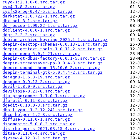
cuyo-1:2.1.0-6.src.tar.gz
cvc4-1.8-3.src.tar.gz
cycfx2prog-0.47-5.src.tar.gz
darkstat-3.0.722-1.src.tar.gz
dbxtool-8-1.src.tar.gz
dd_rescue-1.99.22-1.src.tar.gz
ddclient-4.0.0-1.src.tar.gz
ddgr-2.2-2.src.tar.gz
debian-archive-keyring-2025.1-1.src.tar.gz
deepin-desktop-schemas-6.0.13-1.src.tar.gz
deepin-gettext-tools-1.0.11-2.src.tar.gz
deepin-menu-5.0.1-21.src.tar.gz
deepin-qt-dbus-factory-6.0.1-5.src.tar.gz
deepin-screensaver-pp-0.0.4-3.src.tar.gz
deepin-sound-theme-15.10.6-2.src.tar.gz
deepin-terminal-gtk-5.0.4.4-2.src.tar.gz
dejagnu-1.6.3-19.src.tar.gz
desmume-0.9.13-2.src.tar.gz
devil-1.8.0-9.src.tar.gz
devilspie-0.23-6.src.tar.gz
dfu-programmer-1.1.0-1.src.tar.gz
dfu-util-0.11-3.src.tar.gz
dgedit-0.10.0-3.src.tar.gz
dhall-yaml-1.2.12-241.src.tar.gz
dhcp-helper-1.2-3.src.tar.gz
diffuse-0.11.0-1.src.tar.gz
disomaster-5.0.8-2.src.tar.gz
distrho-ports-2021.03.15-4.src.tar.gz
ditaa-0.11.0-4.src.tar.gz
djview-4.12.3-1.src.tar.gz