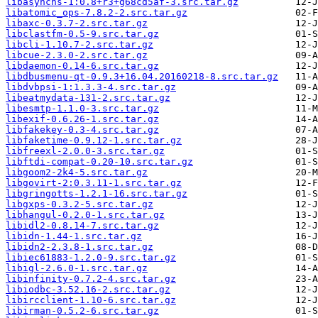
libasyncns-1:0.8+r3+g68cd5af-3.src.tar.gz
libatomic_ops-7.8.2-2.src.tar.gz
libaxc-0.3.7-2.src.tar.gz
libclastfm-0.5-9.src.tar.gz
libcli-1.10.7-2.src.tar.gz
libcue-2.3.0-2.src.tar.gz
libdaemon-0.14-6.src.tar.gz
libdbusmenu-qt-0.9.3+16.04.20160218-8.src.tar.gz
libdvbpsi-1:1.3.3-4.src.tar.gz
libeatmydata-131-2.src.tar.gz
libesmtp-1.1.0-3.src.tar.gz
libexif-0.6.26-1.src.tar.gz
libfakekey-0.3-4.src.tar.gz
libfaketime-0.9.12-1.src.tar.gz
libfreexl-2.0.0-3.src.tar.gz
libftdi-compat-0.20-10.src.tar.gz
libgoom2-2k4-5.src.tar.gz
libgovirt-2:0.3.11-1.src.tar.gz
libgringotts-1.2.1-16.src.tar.gz
libgxps-0.3.2-5.src.tar.gz
libhangul-0.2.0-1.src.tar.gz
libidl2-0.8.14-7.src.tar.gz
libidn-1.44-1.src.tar.gz
libidn2-2.3.8-1.src.tar.gz
libiec61883-1.2.0-9.src.tar.gz
libigl-2.6.0-1.src.tar.gz
libinfinity-0.7.2-4.src.tar.gz
libiodbc-3.52.16-2.src.tar.gz
libircclient-1.10-6.src.tar.gz
libirman-0.5.2-6.src.tar.gz