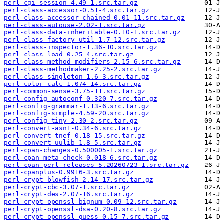
perl-cgi-session-4.49-1.src.tar.gz
perl-class-accessor-0.51-4.src.tar.gz
perl-class-accessor-chained-0.01-11.src.tar.gz
perl-class-autouse-2.02-1.src.tar.gz
perl-class-data-inheritable-0.10-1.src.tar.gz
perl-class-factory-util-1.7-12.src.tar.gz
perl-class-inspector-1.36-10.src.tar.gz
perl-class-load-0.25-4.src.tar.gz
perl-class-method-modifiers-2.15-6.src.tar.gz
perl-class-methodmaker-2.25-2.src.tar.gz
perl-class-singleton-1.6-3.src.tar.gz
perl-color-calc-1.074-14.src.tar.gz
perl-common-sense-3.75-11.src.tar.gz
perl-config-autoconf-0.320-7.src.tar.gz
perl-config-grammar-1.13-6.src.tar.gz
perl-config-simple-4.59-20.src.tar.gz
perl-config-tiny-2.30-2.src.tar.gz
perl-convert-asn1-0.34-6.src.tar.gz
perl-convert-tnef-0.18-15.src.tar.gz
perl-convert-uulib-1.8-5.src.tar.gz
perl-cpan-changes-0.500005-1.src.tar.gz
perl-cpan-meta-check-0.018-6.src.tar.gz
perl-cpan-perl-releases-5.20260723-1.src.tar.gz
perl-cpanplus-0.9916-3.src.tar.gz
perl-crypt-blowfish-2.14-17.src.tar.gz
perl-crypt-cbc-3.07-1.src.tar.gz
perl-crypt-des-2.07-16.src.tar.gz
perl-crypt-openssl-bignum-0.09-12.src.tar.gz
perl-crypt-openssl-dsa-0.20-8.src.tar.gz
perl-crypt-openssl-guess-0.15-7.src.tar.gz