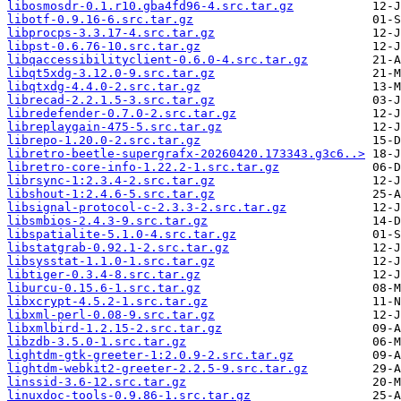
libosmosdr-0.1.r10.gba4fd96-4.src.tar.gz
libotf-0.9.16-6.src.tar.gz
libprocps-3.3.17-4.src.tar.gz
libpst-0.6.76-10.src.tar.gz
libqaccessibilityclient-0.6.0-4.src.tar.gz
libqt5xdg-3.12.0-9.src.tar.gz
libqtxdg-4.4.0-2.src.tar.gz
librecad-2.2.1.5-3.src.tar.gz
libredefender-0.7.0-2.src.tar.gz
libreplaygain-475-5.src.tar.gz
librepo-1.20.0-2.src.tar.gz
libretro-beetle-supergrafx-20260420.173343.g3c6..>
libretro-core-info-1.22.2-1.src.tar.gz
librsync-1:2.3.4-2.src.tar.gz
libshout-1:2.4.6-5.src.tar.gz
libsignal-protocol-c-2.3.3-2.src.tar.gz
libsmbios-2.4.3-9.src.tar.gz
libspatialite-5.1.0-4.src.tar.gz
libstatgrab-0.92.1-2.src.tar.gz
libsysstat-1.1.0-1.src.tar.gz
libtiger-0.3.4-8.src.tar.gz
liburcu-0.15.6-1.src.tar.gz
libxcrypt-4.5.2-1.src.tar.gz
libxml-perl-0.08-9.src.tar.gz
libxmlbird-1.2.15-2.src.tar.gz
libzdb-3.5.0-1.src.tar.gz
lightdm-gtk-greeter-1:2.0.9-2.src.tar.gz
lightdm-webkit2-greeter-2.2.5-9.src.tar.gz
linssid-3.6-12.src.tar.gz
linuxdoc-tools-0.9.86-1.src.tar.gz