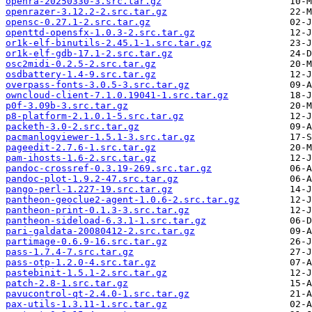
openra-20250330-3.src.tar.gz
openrazer-3.12.2-2.src.tar.gz
opensc-0.27.1-2.src.tar.gz
openttd-opensfx-1.0.3-2.src.tar.gz
or1k-elf-binutils-2.45.1-1.src.tar.gz
or1k-elf-gdb-17.1-2.src.tar.gz
osc2midi-0.2.5-2.src.tar.gz
osdbattery-1.4-9.src.tar.gz
overpass-fonts-3.0.5-3.src.tar.gz
owncloud-client-7.1.0.19041-1.src.tar.gz
p0f-3.09b-3.src.tar.gz
p8-platform-2.1.0.1-5.src.tar.gz
packeth-3.0-2.src.tar.gz
pacmanlogviewer-1.5.1-3.src.tar.gz
pageedit-2.7.6-1.src.tar.gz
pam-ihosts-1.6-2.src.tar.gz
pandoc-crossref-0.3.19-269.src.tar.gz
pandoc-plot-1.9.2-47.src.tar.gz
pango-perl-1.227-19.src.tar.gz
pantheon-geoclue2-agent-1.0.6-2.src.tar.gz
pantheon-print-0.1.3-3.src.tar.gz
pantheon-sideload-6.3.1-1.src.tar.gz
pari-galdata-20080412-2.src.tar.gz
partimage-0.6.9-16.src.tar.gz
pass-1.7.4-7.src.tar.gz
pass-otp-1.2.0-4.src.tar.gz
pastebinit-1.5.1-2.src.tar.gz
patch-2.8-1.src.tar.gz
pavucontrol-qt-2.4.0-1.src.tar.gz
pax-utils-1.3.11-1.src.tar.gz