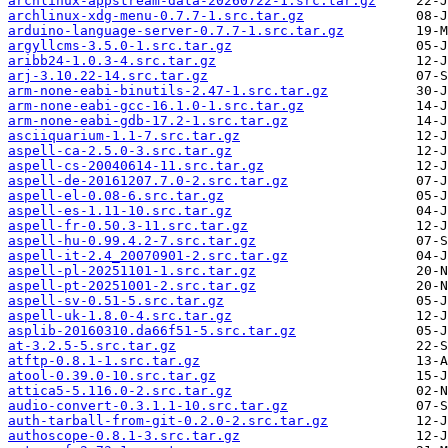
archlinux-appstream-data-20260722-1.src.tar.gz
archlinux-xdg-menu-0.7.7-1.src.tar.gz
arduino-language-server-0.7.7-1.src.tar.gz
argyllcms-3.5.0-1.src.tar.gz
aribb24-1.0.3-4.src.tar.gz
arj-3.10.22-14.src.tar.gz
arm-none-eabi-binutils-2.47-1.src.tar.gz
arm-none-eabi-gcc-16.1.0-1.src.tar.gz
arm-none-eabi-gdb-17.2-1.src.tar.gz
asciiquarium-1.1-7.src.tar.gz
aspell-ca-2.5.0-3.src.tar.gz
aspell-cs-20040614-11.src.tar.gz
aspell-de-20161207.7.0-2.src.tar.gz
aspell-el-0.08-6.src.tar.gz
aspell-es-1.11-10.src.tar.gz
aspell-fr-0.50.3-11.src.tar.gz
aspell-hu-0.99.4.2-7.src.tar.gz
aspell-it-2.4_20070901-2.src.tar.gz
aspell-pl-20251101-1.src.tar.gz
aspell-pt-20251001-2.src.tar.gz
aspell-sv-0.51-5.src.tar.gz
aspell-uk-1.8.0-4.src.tar.gz
asplib-20160310.da66f51-5.src.tar.gz
at-3.2.5-5.src.tar.gz
atftp-0.8.1-1.src.tar.gz
atool-0.39.0-10.src.tar.gz
attica5-5.116.0-2.src.tar.gz
audio-convert-0.3.1.1-10.src.tar.gz
auth-tarball-from-git-0.2.0-2.src.tar.gz
authoscope-0.8.1-3.src.tar.gz