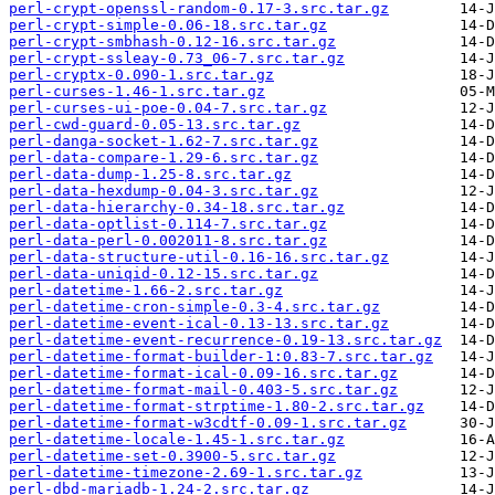
perl-crypt-openssl-random-0.17-3.src.tar.gz
perl-crypt-simple-0.06-18.src.tar.gz
perl-crypt-smbhash-0.12-16.src.tar.gz
perl-crypt-ssleay-0.73_06-7.src.tar.gz
perl-cryptx-0.090-1.src.tar.gz
perl-curses-1.46-1.src.tar.gz
perl-curses-ui-poe-0.04-7.src.tar.gz
perl-cwd-guard-0.05-13.src.tar.gz
perl-danga-socket-1.62-7.src.tar.gz
perl-data-compare-1.29-6.src.tar.gz
perl-data-dump-1.25-8.src.tar.gz
perl-data-hexdump-0.04-3.src.tar.gz
perl-data-hierarchy-0.34-18.src.tar.gz
perl-data-optlist-0.114-7.src.tar.gz
perl-data-perl-0.002011-8.src.tar.gz
perl-data-structure-util-0.16-16.src.tar.gz
perl-data-uniqid-0.12-15.src.tar.gz
perl-datetime-1.66-2.src.tar.gz
perl-datetime-cron-simple-0.3-4.src.tar.gz
perl-datetime-event-ical-0.13-13.src.tar.gz
perl-datetime-event-recurrence-0.19-13.src.tar.gz
perl-datetime-format-builder-1:0.83-7.src.tar.gz
perl-datetime-format-ical-0.09-16.src.tar.gz
perl-datetime-format-mail-0.403-5.src.tar.gz
perl-datetime-format-strptime-1.80-2.src.tar.gz
perl-datetime-format-w3cdtf-0.09-1.src.tar.gz
perl-datetime-locale-1.45-1.src.tar.gz
perl-datetime-set-0.3900-5.src.tar.gz
perl-datetime-timezone-2.69-1.src.tar.gz
perl-dbd-mariadb-1.24-2.src.tar.gz