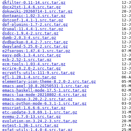
dkfilter-0.11-14.src.tar.gz
docx2txt-1.4-6.src.tar.gz
dokuwiki-20260714-1.src.tar.gz
dontpanic-1.02-3.src.tar.gz
dotconf-1.4.1-1.src.tar.gz
dpf-plugins-1.7-2.src.tar.gz
drupal-11.4.4-1.src.tar.gz
dsdcc-1.9.4-2.src.tar.gz
dumb-2.0.3-4.src.tar.gz
dvdbackup-0.4.2-7.src.tar.gz
dwayland-5.25.0-2.src.tar.gz
e2fsprogs-1.47.4-1.src.tar.gz
easy-pdk-1.3-4.src.tar.gz
ecb-2.52-1.src.tar.gz
ecm-tools-1.03-4.src.tar.gz
ecrire-0.2.0-2.src.tar.gz
ecryptfs-utils-111-9.src.tar.gz
efl-1.28.1-4.src.tar.gz
elementary-icon-theme-8.2.0-2.src.tar.gz
emacs-apel-10.8.20250531-1.src.tar.gz
emacs-haskell-mode-17.5-1.src.tar.gz
emacs-lua-mode-20210802-4.src.tar.gz
emacs-muse-3.20.2-2.src.tar.gz
emacs-python-mode-6.3.1-1.src.tar.gz
enscript-1.6.6-6.src.tar.gz
etc-update-3.0.69.1-1.src.tar.gz
evemu-2.7.0-13.src.tar.gz
evolution-on-3.24.2-3.src.tar.gz
evtest-1.36-1.src.tar.gz
exfat-utils-1.4.0-4.src.tar.gz