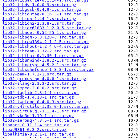
lib32-libdatrie-0.2.14-1.src.tar.gz
lib32-libdv-1.0.0-9.src.tar.gz
lib32-libgusb-0.4.9-1.src.tar.gz
lib32-libid3tag-0.16.3-1.src.tar.gz
lib32-libidn-1.44-1.src.tar.gz
lib32-libidn2-2.3.8-1.src.tar.gz
lib32-libiec61883-1.2.0-5.src.tar.gz
lib32-libnewt-0.52.25-1.src.tar.gz
lib32-libpgm-5.3.128-3.src.tar.gz
lib32-libraw1394-2.1.2-5.src.tar.gz
lib32-libshout-1:2.4.6-4.src.tar.gz
lib32-libteam-1.32-2.src.tar.gz
lib32-libthai-0.1.30-1.src.tar.gz
lib32-libunwind-1.8.2-1.src.tar.gz
lib32-libxcrypt-4.5.2-1.src.tar.gz
lib32-libxshmfence-1.3.3-1.src.tar.gz
lib32-pam-1.7.2-1.src.tar.gz
lib32-procps-ng-4.0.6-1.src.tar.gz
lib32-slang-2.3.3-2.src.tar.gz
lib32-smpeg-2.0.0-2.src.tar.gz
lib32-taglib-2.3.1-1.src.tar.gz
lib32-tdb-1.4.13-1.src.tar.gz
lib32-twolame-0.4.0-3.src.tar.gz
lib32-v4l-utils-1.32.0-1.src.tar.gz
lib32-virtualgl-3.1.4-1.src.tar.gz
lib32-vkd3d-1.19-1.src.tar.gz
lib32-zeromq-4.3.5-1.src.tar.gz
libaacs-0.11.1-4.src.tar.gz
libad9361-0.3-2.src.tar.gz
libalkimia-8.2.1-1.src.tar.gz