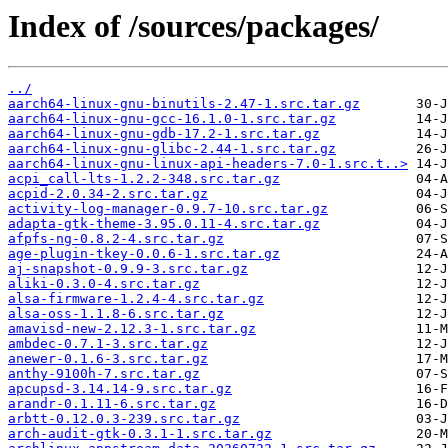
Index of /sources/packages/
../
aarch64-linux-gnu-binutils-2.47-1.src.tar.gz
aarch64-linux-gnu-gcc-16.1.0-1.src.tar.gz
aarch64-linux-gnu-gdb-17.2-1.src.tar.gz
aarch64-linux-gnu-glibc-2.44-1.src.tar.gz
aarch64-linux-gnu-linux-api-headers-7.0-1.src.t..>
acpi_call-lts-1.2.2-348.src.tar.gz
acpid-2.0.34-2.src.tar.gz
activity-log-manager-0.9.7-10.src.tar.gz
adapta-gtk-theme-3.95.0.11-4.src.tar.gz
afpfs-ng-0.8.2-4.src.tar.gz
age-plugin-tkey-0.0.6-1.src.tar.gz
aj-snapshot-0.9.9-3.src.tar.gz
aliki-0.3.0-4.src.tar.gz
alsa-firmware-1.2.4-4.src.tar.gz
alsa-oss-1.1.8-6.src.tar.gz
amavisd-new-2.12.3-1.src.tar.gz
ambdec-0.7.1-3.src.tar.gz
anewer-0.1.6-3.src.tar.gz
anthy-9100h-7.src.tar.gz
apcupsd-3.14.14-9.src.tar.gz
arandr-0.1.11-6.src.tar.gz
arbtt-0.12.0.3-239.src.tar.gz
arch-audit-gtk-0.3.1-1.src.tar.gz