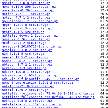
mmsrip-0.7.0-8.src.tar.gz
mono-6.12.0.206-1.src.tar.gz
moreutils-0.70-1.src.tar.gz
motion-4.7.1-1.src.tar.gz
motion-4.7.1-2.src.tar.gz
mp3unicode-1.2.1-7.src.tar.gz
mpgtx-1.3.1-8.src.tar.gz
msr-tools-1.3-4.src.tar.gz
mtpfs-1.1-5.src.tar.gz
multilib-devel-1-1.src.tar.gz
munin-2.0.76-1.src.tar.gz
mxml-3.3.1-2.src.tar.gz
myrepos-1.20180726-8.src.tar.gz
mysql++-3.3.0-2.src.tar.gz
n2n-3.1.1-5.src.tar.gz
naev-0.13.5-2.src.tar.gz
namazu-2.0.21-7.src.tar.gz
nbtscan-1.7.2-2.src.tar.gz
ncrack-0.7-3.src.tar.gz
ndisc6-1.0.8-1.src.tar.gz
ndiswrapper-1.63-1.src.tar.gz
nds32le-elf-binutils-2.45.1-1.src.tar.gz
nemo-theme-glacier-0.2.1-2.src.tar.gz
net-tools-2.10-3.src.tar.gz
netctl-1.29-2.src.tar.gz
netfilter-fullconenat-r73.0cf3b48-539.src.tar.gz
netfilter-fullconenat-r73.0cf3b48-540.src.tar.gz
nethogs-0.8.8-2.src.tar.gz
netstat-nat-1.4.10-5.src.tar.gz
netwatch-1.3.1_2-4.src.tar.gz