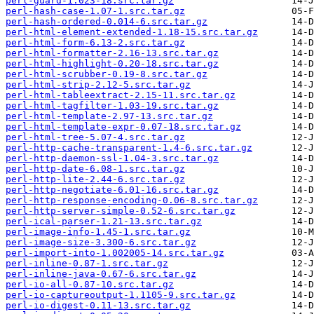
perl-guard-1.023-18.src.tar.gz
perl-hash-case-1.07-1.src.tar.gz
perl-hash-ordered-0.014-6.src.tar.gz
perl-html-element-extended-1.18-15.src.tar.gz
perl-html-form-6.13-2.src.tar.gz
perl-html-formatter-2.16-13.src.tar.gz
perl-html-highlight-0.20-18.src.tar.gz
perl-html-scrubber-0.19-8.src.tar.gz
perl-html-strip-2.12-5.src.tar.gz
perl-html-tableextract-2.15-11.src.tar.gz
perl-html-tagfilter-1.03-19.src.tar.gz
perl-html-template-2.97-13.src.tar.gz
perl-html-template-expr-0.07-18.src.tar.gz
perl-html-tree-5.07-4.src.tar.gz
perl-http-cache-transparent-1.4-6.src.tar.gz
perl-http-daemon-ssl-1.04-3.src.tar.gz
perl-http-date-6.08-1.src.tar.gz
perl-http-lite-2.44-6.src.tar.gz
perl-http-negotiate-6.01-16.src.tar.gz
perl-http-response-encoding-0.06-8.src.tar.gz
perl-http-server-simple-0.52-6.src.tar.gz
perl-ical-parser-1.21-13.src.tar.gz
perl-image-info-1.45-1.src.tar.gz
perl-image-size-3.300-6.src.tar.gz
perl-import-into-1.002005-14.src.tar.gz
perl-inline-0.87-1.src.tar.gz
perl-inline-java-0.67-6.src.tar.gz
perl-io-all-0.87-10.src.tar.gz
perl-io-captureoutput-1.1105-9.src.tar.gz
perl-io-digest-0.11-13.src.tar.gz