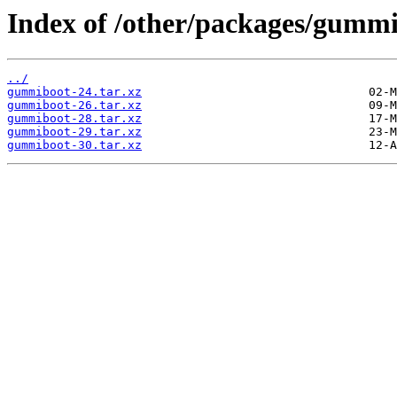
Index of /other/packages/gummi
../
gummiboot-24.tar.xz
gummiboot-26.tar.xz
gummiboot-28.tar.xz
gummiboot-29.tar.xz
gummiboot-30.tar.xz