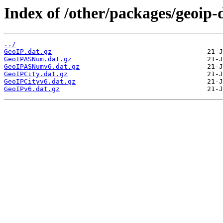
Index of /other/packages/geoip
../
GeoIP.dat.gz
GeoIPASNum.dat.gz
GeoIPASNumv6.dat.gz
GeoIPCity.dat.gz
GeoIPCityv6.dat.gz
GeoIPv6.dat.gz