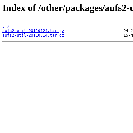
Index of /other/packages/aufs2-u
../
aufs2-util-20110124.tar.gz
aufs2-util-20110314.tar.gz